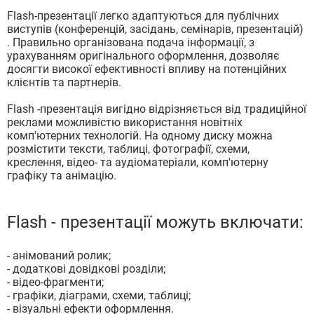
SEO
Flash-презентації легко адаптуються для публічних
виступів (конференцій, засідань, семінарів, презентацій)
SMM
. Правильно організована подача інформації, з
урахуванням оригінального оформлення, дозволяє
Контакти
досягти високої ефективності впливу на потенційних
клієнтів та партнерів.
Flash -презентація вигідно відрізняється від традиційної
реклами можливістю використання новітніх
комп'ютерних технологій. На одному диску можна
розмістити тексти, таблиці, фотографії, схеми,
креслення, відео- та аудіоматеріали, комп'ютерну
графіку та анімацію.
Flash - презентації можуть включати:
- анімований ролик;
- додаткові довідкові розділи;
- відео-фрагменти;
- графіки, діаграми, схеми, таблиці;
- візуальні ефекти оформлення.