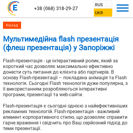
RUS
Розробка сайтів
+38 (068) 318-29-27
UKR
Обміняйте старий сайт
Обміняйте
Сайт-візитівка
У Вас постало питання?
на новий
старий сайт
Або Ви хочете обговорити свій
зі знижкою 2000 грн
Landing Page
на новий
Мультимедійна flash презентація
проект
зі знижкою
Для цього надішліть свої контакти
(флеш презентація) у Запоріжжі
з нашим фахівцем?
Корпоративний сайт
та посилання на старий сайт
2000 грн
Заповніть форму
Flash-презентація - це інтерактивний ролик, який за
Інтернет-магазин
і ми зв'яжемося з Вами
короткий час дозволяє максимально ефективно
Для цього надішліть
донести суть питання до клієнта або партнерів. В
найближчим часом.
свої контакти
Інтернет-каталог
основу Flash-презентації – покладена анімація та Flash
та посилання на
технологія. Сьогодні Flash технологія дуже популярна, з
старий сайт
її використанням розробляються інтерактивні
Маркетинг
програми, презентації та web-сайти.
Контекстна реклама
Flash-презентація є сьогодні однією з найефективніших
рекламних технологій. Flash-презентація - важливий
елемент корпоративного стилю, що дозволяє справити
Маркетингова стратегія
гарне враження і свідчить про Ваш серйозний підхід до
теми презентації.